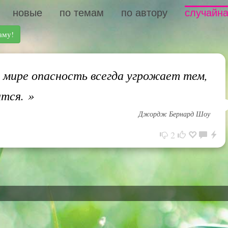
новые
по темам
по автору
случайна
аму!
мире опасность всегда угрожает тем,
ится.
»
Джордж Бернард Шоу
2