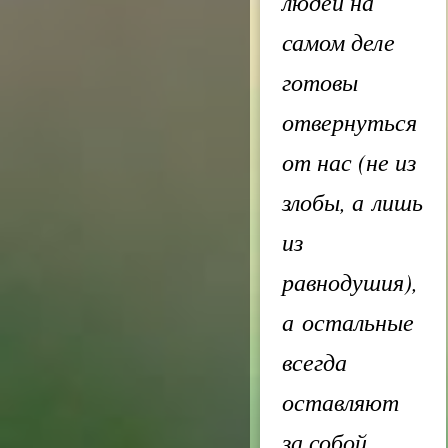
людей на
самом деле
готовы
отвернуться
от нас (не из
злобы, а лишь
из
равнодушия),
а остальные
всегда
оставляют
за собой