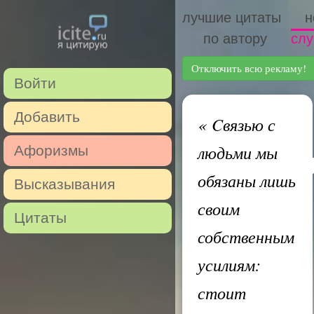
лучшие цитаты
н
по автору
слу
Отключить всю рекламу!
Войти
Добавить
«
Cвязью с
людьми мы
Афоризмы
обязаны лишь
Высказывания
своим
Цитаты
собственным
усилиям:
стоит