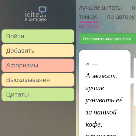
лучшие цитаты
н
темам
по автору
цитата
Войти
Отключить всю рекламу!
Добавить
«
—
Афоризмы
А может,
Высказывания
лучше
Цитаты
узнавать её
за чашкой
кофе,
развивать