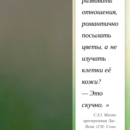
отношения,
романтично
посылать
цветы, а не
изучать
клетки её
кожи?
— Это
скучно.
»
C.S.I. Место
преступления Лас-
Вегас (CSI: Crime