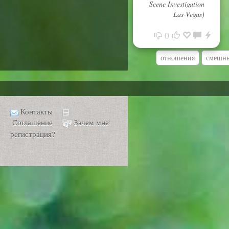
Scene Investigation
Las-Vegas)
0
отношения
смешны
Контакты
Соглашение
Зачем мне
регистрация?