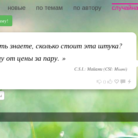
новые
по темам
по автору
случайна
аму!
ь знаете, сколько стоит эта штука?
у от цены за пару.
»
C.S.I.: Майами (CSI: Miami)
0
ы