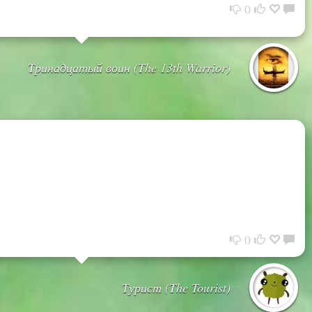
0
Тринадцатый воин (The 13th Warrior)
0
Турист (The Tourist)