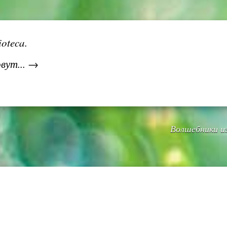
oteca.
овут... →
Волшебники из