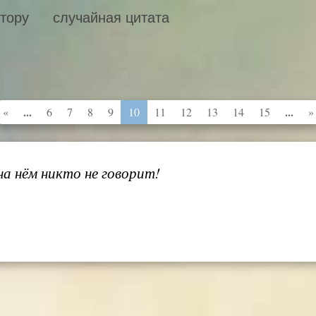
втору
случайная цитата
...
...
«
6
7
8
9
10
11
12
13
14
15
»
а нём никто не говорит!