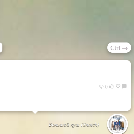
Ctrl
→
0
Большой куш (Snatch)