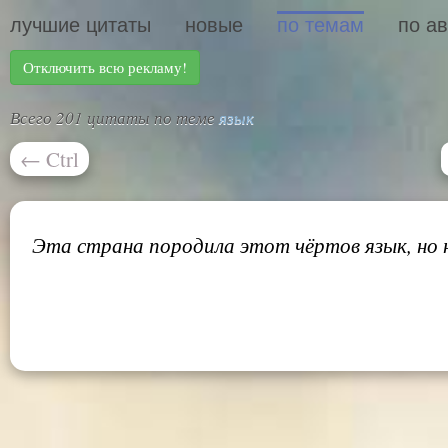
лучшие цитаты
новые
по темам
по а
Отключить всю рекламу!
Всего 201 цитаты по теме
язык
←
Ctrl
Эта страна породила этот чёртов язык, но н