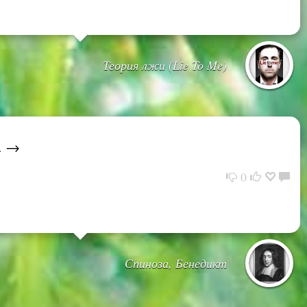
Теория лжи (Lie To Me)
. →
0
Спиноза, Бенедикт