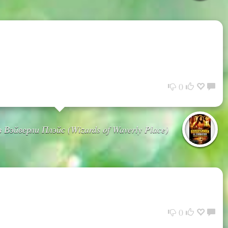
0
 Вэйверли Плэйс (Wizards of Waverly Place)
0