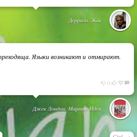
Деррида, Жак
преходяща. Языки возникают и отмирают.
0
Джек Лондон. Мартин Иден
Ctrl
→