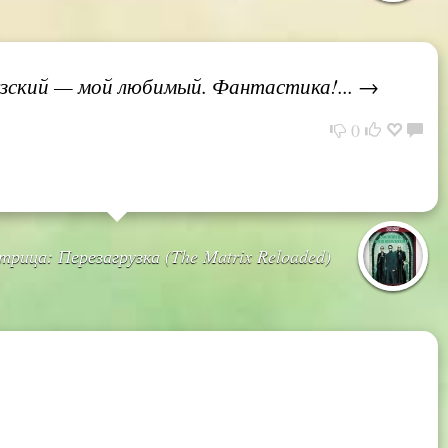
цузский — мой любимый. Фантастика!... →
0
рица: Перезагрузка (The Matrix Reloaded)