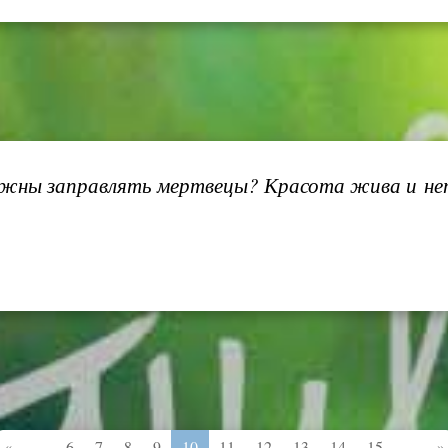
олжны заправлять мертвецы? Красота жива и не
...
...
«
6
7
8
9
10
11
12
13
14
15
»