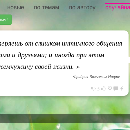
новые
по темам
по автору
случайна
аму!
теряешь от слишком интимного общения
ми и друзьями; и иногда при этом
жемчужину своей жизни.
»
Фридрих Вильгельм Ницше
5