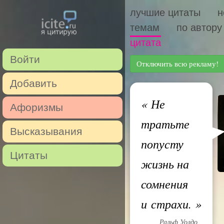
лучшие цитаты
н
темам
по автору
цитата
Войти
Отключить всю рекламу!
Добавить
«
Не
Афоризмы
тратьте
Высказывания
попусту
Цитаты
жизнь на
сомнения
и страхи.
»
Ральф Уолдо