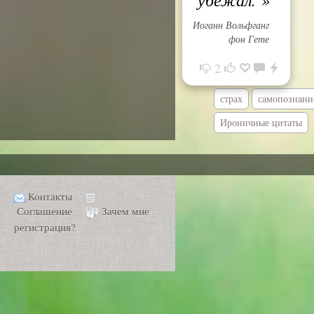
Иоганн Вольфганг
фон Гете
2
страх
сaмoпoзнaни
Ироничные цитаты
Контакты
Соглашение
Зачем мне
регистрация?