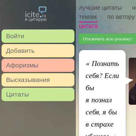
лучшие цитаты
н
темам
по автору
цитата
Войти
Отключить всю рекламу!
Добавить
«
Познать
Афоризмы
себя? Если
Высказывания
бы
Цитаты
я познал
себя, я бы
в страхе
убежал.
»