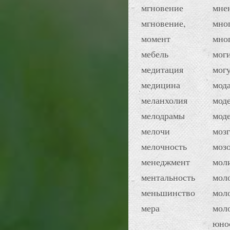
мгновение
мне
мгновение,
мно
момент
мно
мебель
мог
медитация
мог
медицина
мод
меланхолия
мод
мелодрамы
мод
мелочи
мозг
мелочность
моз
менеджмент
мол
ментальность
мол
меньшинство
мол
мера
моло
юно