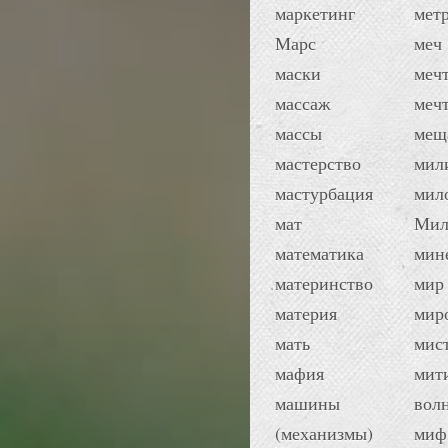
маркетинг
мет
Марс
меч
маски
меч
массаж
меч
массы
мещ
мастерство
мил
мастурбация
мил
мат
Мил
математика
мин
материнство
мир
материя
мир
мать
мис
мафия
мит
машины
вол
(механизмы)
миф