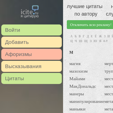
лучшие цитаты
по автору
сл
Отключить всю рекламу!
Войти
А
Б
В
Г
Д
Е
Ё
Ж
З
И
Ц
Ч
Ш
Щ
Э
Ю
Я
0-9
Добавить
М
Афоризмы
магия
мер
Высказывания
мазохизм
тру
Цитаты
Майами
мес
МакДональдс
мес
манеры
мес
манипулирование
мет
маньяки
мет