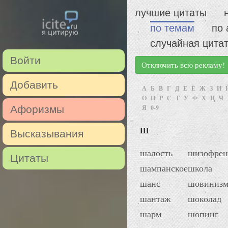
лучшие цитаты
по темам
по 
случайная цита
Войти
Отключить всю рекламу!
Добавить
А
Б
В
Г
Д
Е
Ё
Ж
З
И
О
П
Р
С
Т
У
Ф
Х
Ц
Ч
Афоризмы
Я
0-9
Ш
Высказывания
шалость
шизофрен
Цитаты
шампанское
школа
шанс
шовиниз
шантаж
шоколад
шарм
шопинг