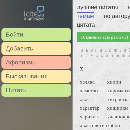
лучшие цитаты
темам
по автор
цитата
Войти
Отключить всю рекламу!
Добавить
А
Б
В
Г
Д
Е
Ё
Ж
З
И
С
Т
У
Ф
Х
Ц
Ч
Ш
Щ
Э
Афоризмы
Х
Высказывания
халява
хиппи
Цитаты
хамство
хиромант
хаос
хитрость
характер
хищники
харизма
хладнокр
хвастовство
хобби