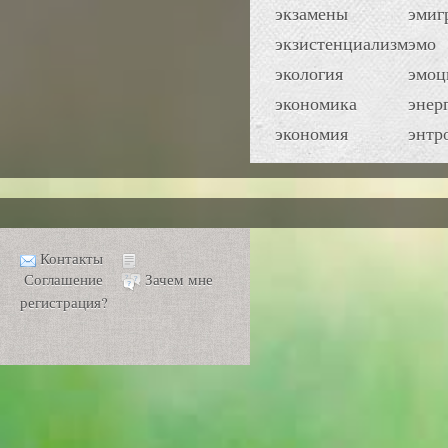
экзамены
эмиг
экзистенциализм
эмо
экология
эмоц
экономика
энер
экономия
энтр
Контакты
Соглашение
Зачем мне
регистрация?