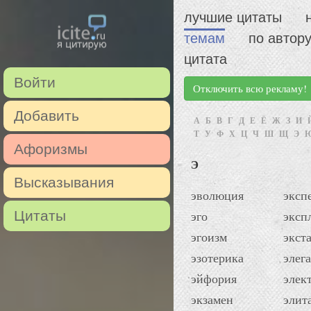
лучшие цитаты
темам
по автор
цитата
Войти
Отключить всю рекламу!
Добавить
А
Б
В
Г
Д
Е
Ё
Ж
З
И
Т
У
Ф
Х
Ц
Ч
Ш
Щ
Э
Афоризмы
Э
Высказывания
эволюция
эксп
Цитаты
эго
эксп
эгоизм
экста
эзотерика
элег
эйфория
элек
экзамен
элит