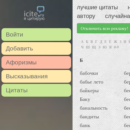
лучшие цитаты
автору
случайна
Отключить всю рекламу!
Войти
А
Б
В
Г
Д
Е
Ё
Ж
З
И
Ч
Ш
Щ
Э
Ю
Я
0-9
Добавить
Б
Афоризмы
бабочки
бе
Высказывания
бабье лето
бе
Цитаты
байкеры
бе
Баку
бе
банальность
бе
бандиты
бе
банк
бе