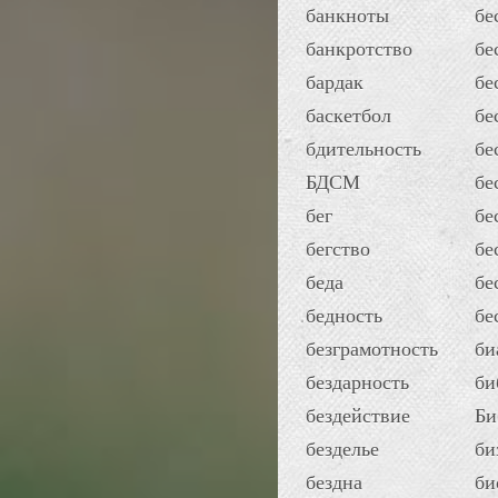
банкноты
бе
банкротство
бе
бардак
бе
баскетбол
бе
бдительность
бе
БДСМ
бе
бег
бе
бегство
бе
беда
бе
бедность
бе
безграмотность
би
бездарность
би
бездействие
Би
безделье
би
бездна
би