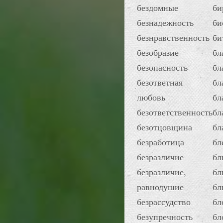
бездомные
би
безнадежность
би
безнравственность
би
безобразие
бл
безопасность
бл
безответная
бл
любовь
бл
безответственность
бл
безотцовщина
бл
безработица
бл
безразличие
бл
безразличие,
бл
равнодушие
бл
безрассудство
бл
безупречность
бл