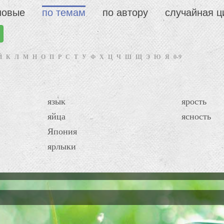
новые
по темам
по автору
случайная ц
Й
К
Л
М
Н
О
П
Р
С
Т
У
Ф
Х
Ц
Ч
Ш
Щ
Э
Ю
Я
0-9
язык
ярость
яйца
ясность
Япония
ярлыки