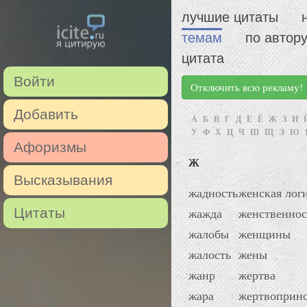
лучшие цитаты
темам
по автор
цитата
Войти
Отключить всю рекламу!
Добавить
А
Б
В
Г
Д
Е
Ё
Ж
З
И
У
Ф
Х
Ц
Ч
Ш
Щ
Э
Ю
Афоризмы
Ж
Высказывания
жадность
женская лог
Цитаты
жажда
женственнос
жалобы
женщины
жалость
жены
жанр
жертва
жара
жертвоприн