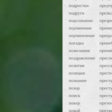
подростки
предч
подруги
прези
подсознание
презр
подчинение
преим
подчиненные
прекр
поездка
прене
пожелания
препя
поздравление
пресл
позитив
пресс
позиция
прест
познание
прест
позор
прест
поиск
прест
покер
прете
покой
преув