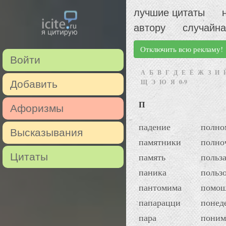
лучшие цитаты
автору
случайна
Отключить всю рекламу!
Войти
А
Б
В
Г
Д
Е
Ё
Ж
З
И
Щ
Э
Ю
Я
0-9
Добавить
П
Афоризмы
падение
полно
Высказывания
памятники
полно
Цитаты
память
польз
паника
польз
пантомима
помо
папарацци
понед
пара
поним