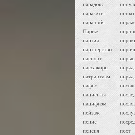
парадокс
попул
паразиты
попыт
паранойя
пораж
Париж
порно
партия
порок
партнерство
пороч
паспорт
поры
пассажиры
поряд
патриотизм
поряд
пафос
посвя
пациенты
после
пацифизм
посло
пейзаж
послу
пение
посре
пенсия
пост