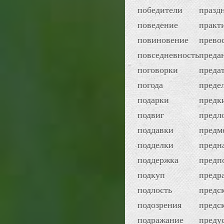
победители
празд
поведение
практ
повиновение
прево
повседневность
преда
поговорки
преда
погода
преде
подарки
предк
подвиг
предл
поддавки
предм
подделки
предн
поддержка
предп
подкуп
предр
подлость
предс
подозрения
предс
подражание
преду