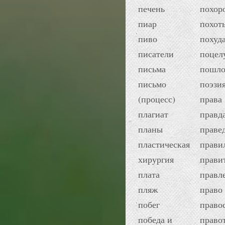
печень
похор
пиар
похот
пиво
похуд
писатели
поцел
письма
пошло
письмо
поэзи
(процесс)
права
плагиат
правд
планы
праве
пластическая
прави
хирургия
прави
плата
правл
пляж
право
побег
право
победа и
право