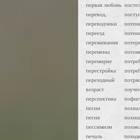
первая любовь
посте
перевод,
посту
переводчики
потен
переезд
потен
переживания
потер
перемены
потом
перемирие
потре
перестройка
потре
переходный
потря
возраст
поуче
перспектива
пофиг
песни
похва
песня
похищ
пессимизм
похме
печаль
поход