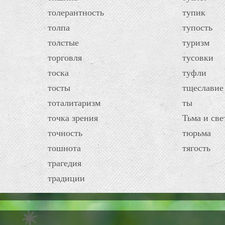
толерантность
тупик
толпа
тупость
толстые
туризм
торговля
тусовки
тоска
туфли
тосты
тщеславие
тоталитаризм
ты
точка зрения
Тьма и све
точность
тюрьма
тошнота
тягость
трагедия
традиции