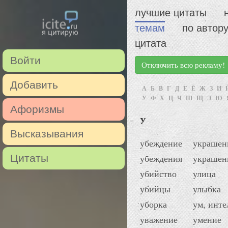
лучшие цитаты
темам
по автор
цитата
Войти
Отключить всю рекламу!
Добавить
А
Б
В
Г
Д
Е
Ё
Ж
З
И
У
Ф
Х
Ц
Ч
Ш
Щ
Э
Ю
Афоризмы
У
Высказывания
убеждение
украшен
Цитаты
убеждения
украшен
убийство
улица
убийцы
улыбка
уборка
ум, инте
уважение
умение