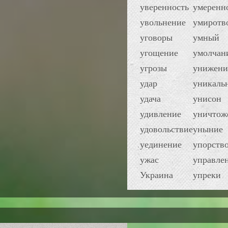
уверенность
умеренн
увольнение
умиротв
уговоры
умный
угощение
умолчан
угрозы
унижени
удар
уникаль
удача
унисон
удивление
уничтож
удовольствие
уныние
уединение
упорств
ужас
управле
Украина
упреки